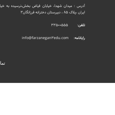
آدرس : میدان شهدا، خیابان فیاض بخش،نرسیده به خیاب
ایران ،پلاک 85 ، دبیرستان دخترانه فرزانگان3
تلفن
: 33500555
رایانامه
: info@farzanegan3edu.com
تما